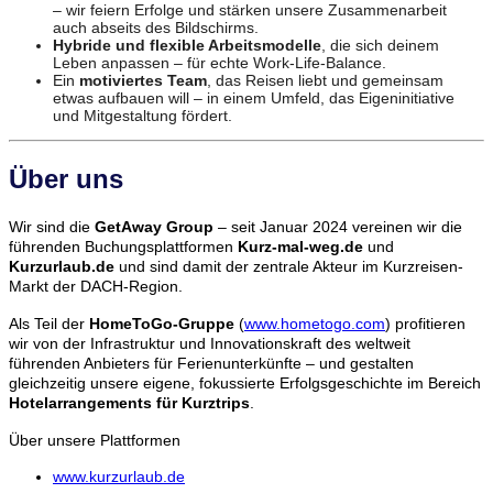
– wir feiern Erfolge und stärken unsere Zusammenarbeit
auch abseits des Bildschirms.
Hybride und flexible Arbeitsmodelle
, die sich deinem
Leben anpassen – für echte Work-Life-Balance.
Ein
motiviertes Team
, das Reisen liebt und gemeinsam
etwas aufbauen will – in einem Umfeld, das Eigeninitiative
und Mitgestaltung fördert.
Über uns
Wir sind die
GetAway Group
– seit Januar 2024 vereinen wir die
führenden Buchungsplattformen
Kurz-mal-weg.de
und
Kurzurlaub.de
und sind damit der zentrale Akteur im Kurzreisen-
Markt der DACH-Region.
Als Teil der
HomeToGo-Gruppe
(
www.hometogo.com
) profitieren
wir von der Infrastruktur und Innovationskraft des weltweit
führenden Anbieters für Ferienunterkünfte – und gestalten
gleichzeitig unsere eigene, fokussierte Erfolgsgeschichte im Bereich
Hotelarrangements für Kurztrips
.
Über unsere Plattformen
www.kurzurlaub.de