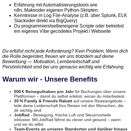
Erfahrung mit Automatisierungstools wie
n8n,
Make
oder eigenen Python-Skripten.
Kenntnisse in Log File-Analyse (z.B. über Splunk,
ELK
Stack
oder direkt via
BigQuery
)
Du programmierst
selber
eigene
Scripte
oder betreibst
ein eigenes Vibe gecodetes Projekt / Webseite
Du erfüllst nicht jede Anforderung? Kein Problem. Wenn dich
die Rolle begeistert, freuen wir uns trotzdem auf deine
Bewerbung — Motivation, Lernbereitschaft und
Persönlichkeit sind bei uns genauso wichtig wie Erfahrung.
Warum wir - Unsere Benefits
500 € Reiseguthaben pro Jahr
für Buchungen über unsere
Plattformen – damit du selbst erlebst, woran du mitarbeitest.
20 % Family & Friends Rabatt
auf unsere Reiseangebote –
teile deine Leidenschaft fürs Reisen mit den Menschen, die
dir wichtig sind.
JobRad
- Bewegung, frische Luft und Steuervorteile
inklusive: Mit JobRad fährst du clever und gesund – wann
und wo du willst.
Team-Events an unseren Standorten und darüber hinaus