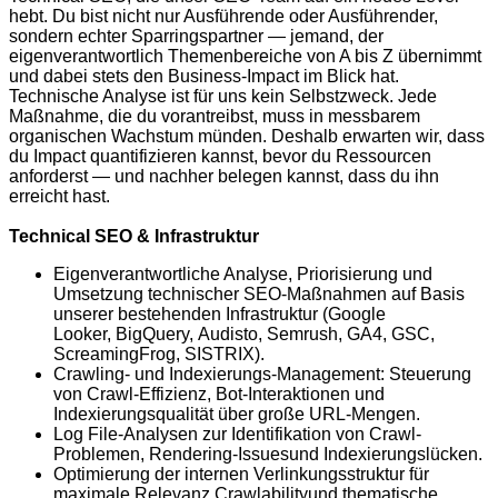
hebt. Du bist nicht nur Ausführende oder Ausführender,
sondern echter Sparringspartner — jemand, der
eigenverantwortlich Themenbereiche von A bis Z übernimmt
und dabei stets den Business-Impact im Blick hat.
Technische Analyse ist für uns kein Selbstzweck. Jede
Maßnahme, die du vorantreibst, muss in messbarem
organischen Wachstum münden. Deshalb erwarten wir, dass
du Impact quantifizieren kannst, bevor du Ressourcen
anforderst — und nachher belegen kannst, dass du ihn
erreicht hast.
Technical SEO & Infrastruktur
Eigenverantwortliche Analyse, Priorisierung und
Umsetzung technischer SEO-Maßnahmen auf Basis
unserer bestehenden Infrastruktur (
Google
Looker,
BigQuery
,
Audisto
,
Semrush
,
GA4, GSC,
Screaming
Frog
, SISTRIX).
Crawling
- und Indexierungs-Management: Steuerung
von Crawl-Effizienz, Bot-Interaktionen und
Indexierungsqualität über große URL-Mengen.
Log File-Analysen zur Identifikation von Crawl-
Problemen, Rendering-
Issues
und Indexierungslücken.
Optimierung der internen Verlinkungsstruktur für
maximale Relevanz,
Crawlability
und thematische