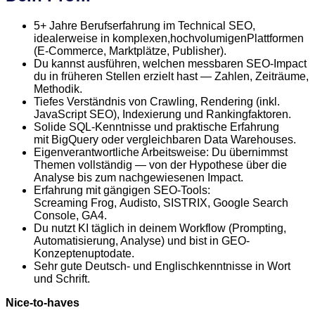
5+ Jahre Berufserfahrung im Technical SEO,
idealerweise in komplexen,
hochvolumigen
Plattformen
(E-Commerce, Marktplätze, Publisher).
Du kannst
ausführen
, welchen messbaren SEO-Impact
du in früheren Stellen erzielt hast — Zahlen, Zeiträume,
Methodik.
Tiefes Verständnis von
Crawling
, Rendering (inkl.
JavaScript SEO), Indexierung und Rankingfaktoren.
Solide SQL-Kenntnisse und praktische Erfahrung
mit
BigQuery
oder vergleichbaren Data
Warehouses
.
Eigenverantwortliche Arbeitsweise: Du übernimmst
Themen vollständig — von der Hypothese über die
Analyse bis zum nachgewiesenen Impact.
Erfahrung mit gängigen SEO-Tools:
Screaming
Frog
,
Audisto
, SISTRIX, Google Search
Console, GA4.
Du nutzt KI täglich in deinem Workflow (
Prompting
,
Automatisierung, Analyse) und bist in GEO-
Konzepten
up
to
date.
Sehr gute Deutsch- und Englischkenntnisse in Wort
und Schrift.
Nice-to-haves